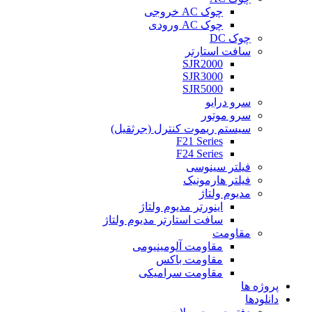
چوک AC خروجی
چوک AC ورودی
چوک DC
سافت استارتر
SJR2000
SJR3000
SJR5000
سرو درایو
سرو موتور
سیستم ریموت کنترل (جرثقیل)
F21 Series
F24 Series
فیلتر سینوسی
فیلتر هارمونیک
مدیوم ولتاژ
اینورتر مدیوم ولتاژ
سافت استارتر مدیوم ولتاژ
مقاومت
مقاومت آلومینیومی
مقاومت باکس
مقاومت سرامیکی
پروژه ها
دانلودها