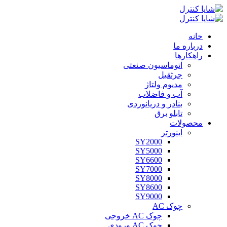
خانه
درباره ما
راهکارها
اتوماسیون صنعتی
جرثقیل
مدیوم ولتاژ
آب و فاضلاب
بنادر و دریانوردی
تابلو برق
محصولات
اینورتر
SY2000
SY5000
SY6600
SY7000
SY8000
SY8600
SY9000
چوک AC
چوک AC خروجی
چوک AC ورودی