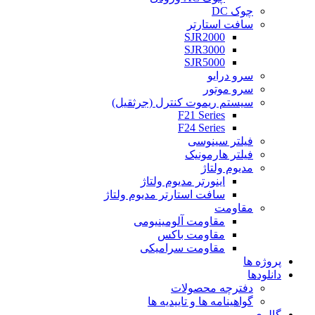
چوک DC
سافت استارتر
SJR2000
SJR3000
SJR5000
سرو درایو
سرو موتور
سیستم ریموت کنترل (جرثقیل)
F21 Series
F24 Series
فیلتر سینوسی
فیلتر هارمونیک
مدیوم ولتاژ
اینورتر مدیوم ولتاژ
سافت استارتر مدیوم ولتاژ
مقاومت
مقاومت آلومینیومی
مقاومت باکس
مقاومت سرامیکی
پروژه ها
دانلودها
دفترچه محصولات
گواهینامه ها و تاییدیه ها
گالری