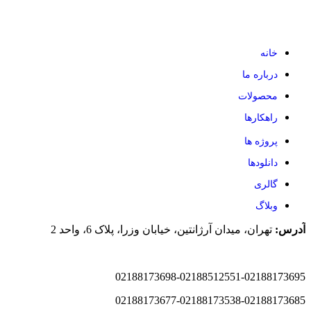
خانه
درباره ما
محصولات
راهکارها
پروژه ها
دانلودها
گالری
وبلاگ
آدرس:
تهران، میدان آرژانتین، خیابان وزرا، پلاک 6، واحد 2
02188173698-02188512551-02188173695
02188173677-02188173538-02188173685