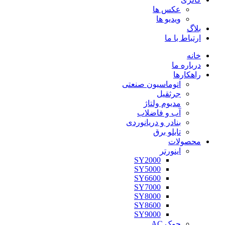
عکس ها
ویدیو ها
بلاگ
ارتباط با ما
خانه
درباره ما
راهکارها
اتوماسیون صنعتی
جرثقیل
مدیوم ولتاژ
آب و فاضلاب
بنادر و دریانوردی
تابلو برق
محصولات
اینورتر
SY2000
SY5000
SY6600
SY7000
SY8000
SY8600
SY9000
چوک AC