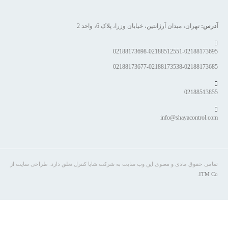
آدرس:
تهران، میدان آرژانتین، خیابان وزرا، پلاک 6، واحد 2
02188173698-02188512551-02188173695
02188173677-02188173538-02188173685
02188513855
info@shayacontrol.com
تمامی حقوق مادی و معنوی این وب سایت به شرکت شایا کنترل تعلق دارد. طراحی سایت از
ITM Co.