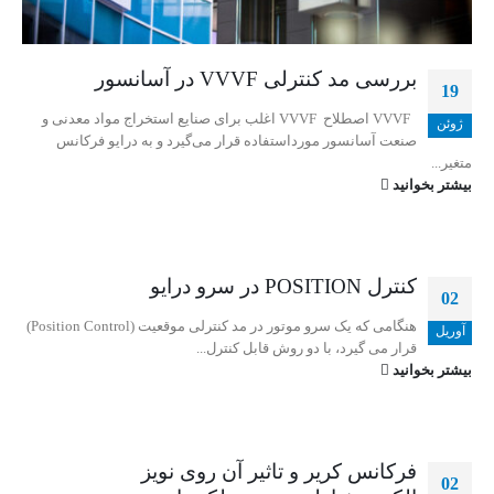
بررسی مد کنترلی VVVF در آسانسور
19
VVVF اصطلاح VVVF اغلب برای صنایع استخراج مواد معدنی و
ژوئن
صنعت آسانسور مورداستفاده قرار می‌گیرد و به درایو فرکانس
متغیر...
بیشتر بخوانید
کنترل POSITION در سرو درایو
02
هنگامی که یک سرو موتور در مد کنترلی موقعیت (Position Control)
آوریل
قرار می گیرد، با دو روش قابل کنترل...
بیشتر بخوانید
فرکانس کریر و تاثیر آن روی نویز
02