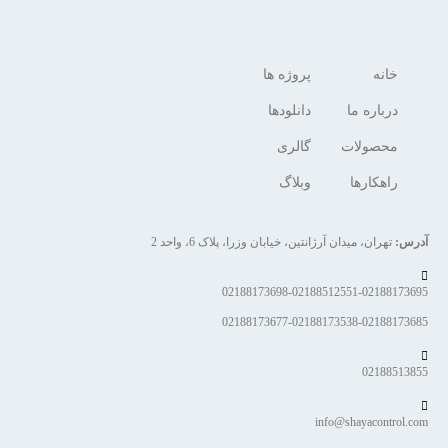
خانه
پروژه ها
درباره ما
دانلودها
محصولات
گالری
راهکارها
وبلاگ
آدرس:
تهران، میدان آرژانتین، خیابان وزرا، پلاک 6، واحد 2
02188173698-02188512551-02188173695
02188173677-02188173538-02188173685
02188513855
info@shayacontrol.com