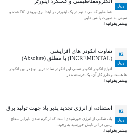
الکترومغناطیسی و عملکرد اینورتر
آوریل
همانطور که می دانیم در یک اینورتر در ابتدا برق ورودی DC شده و
سپس به صورت پالس هایی...
بیشتر بخوانید
تفاوت انکودر های افزایشی
02
(INCREMENTAL) با مطلق (Absolute)
آوریل
انواع انکودر انکودر نسبی این انکودر ساده ترین نوع در بین انکودر
ها هست و طرز کار آن، یک فرستنده در...
بیشتر بخوانید
استفاده از انرژی تجدید پذیر باد جهت تولید برق
02
باد، شکلی از انرژی خورشیدی است که از گرم شدن نابرابر سطح
آوریل
زمین در اثر تابش خورشید به وجود...
بیشتر بخوانید