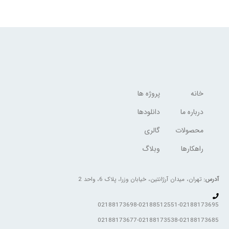
خانه
پروژه ها
درباره ما
دانلودها
محصولات
گالری
راهکارها
وبلاگ
آدرس:
تهران، میدان آرژانتین، خیابان وزرا، پلاک 6، واحد 2
02188173698-02188512551-02188173695
02188173677-02188173538-02188173685