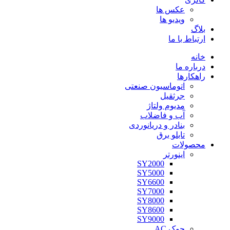
عکس ها
ویدیو ها
بلاگ
ارتباط با ما
خانه
درباره ما
راهکارها
اتوماسیون صنعتی
جرثقیل
مدیوم ولتاژ
آب و فاضلاب
بنادر و دریانوردی
تابلو برق
محصولات
اینورتر
SY2000
SY5000
SY6600
SY7000
SY8000
SY8600
SY9000
چوک AC