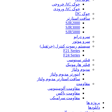
چوک AC خروجی
چوک AC ورودی
چوک DC
سافت استارتر
SJR2000
SJR3000
SJR5000
سرو درایو
سرو موتور
سیستم ریموت کنترل (جرثقیل)
F21 Series
F24 Series
فیلتر سینوسی
فیلتر هارمونیک
مدیوم ولتاژ
اینورتر مدیوم ولتاژ
سافت استارتر مدیوم ولتاژ
مقاومت
مقاومت آلومینیومی
مقاومت باکس
مقاومت سرامیکی
پروژه ها
دانلودها