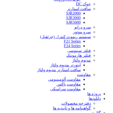
چوک DC
سافت استارتر
SJR2000
SJR3000
SJR5000
سرو درایو
سرو موتور
سیستم ریموت کنترل (جرثقیل)
F21 Series
F24 Series
فیلتر سینوسی
فیلتر هارمونیک
مدیوم ولتاژ
اینورتر مدیوم ولتاژ
سافت استارتر مدیوم ولتاژ
مقاومت
مقاومت آلومینیومی
مقاومت باکس
مقاومت سرامیکی
پروژه ها
دانلودها
دفترچه محصولات
گواهینامه ها و تاییدیه ها
گالری