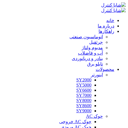
خانه
درباره ما
راهکارها
اتوماسیون صنعتی
جرثقیل
مدیوم ولتاژ
آب و فاضلاب
بنادر و دریانوردی
تابلو برق
محصولات
اینورتر
SY2000
SY5000
SY6600
SY7000
SY8000
SY8600
SY9000
چوک AC
چوک AC خروجی
چوک AC ورودی