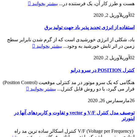
هست و طرز کار آن، یک فرستنده در...
بیشتر بخوانید
02
آوریل
آوریل 2, 2020
استفاده از انرژی تجدید پذیر باد جهت تولید برق
باد، شکلی از انرژی خورشیدی است که از گرم شدن نابرابر سطح
زمین در اثر تابش خورشید به وجود...
بیشتر بخوانید
02
آوریل
آوریل 2, 2020
کنترل POSITION در سرو درایو
هنگامی که یک سرو موتور در مد کنترلی موقعیت (Position Control)
قرار می گیرد، با دو روش قابل کنترل...
بیشتر بخوانید
26
مارس
مارس 26, 2020
توصیف مدل کنترل V/F و vector و تفاوت و کاربردهای آنها در
اینورتر
(Voltage per Frequency) V/F کنترل اسکالر ساده ترین مد راه
اندازی موتور میباشد که با تغییر ولتاژ و فرکانس سرعت...
بیشتر