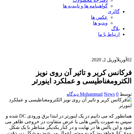
دفترچه محصولات
گواهینامه ها و تاییدیه ها
گالری
عکس ها
ویدیو ها
بلاگ
ارتباط با ما
02
آوریل
آوریل 2, 2020
فرکانس کریر و تاثیر آن روی نویز
الکترومغناطیسی و عملکرد اینورتر
توسط
0 دیدگاه
News
Mohammad
همانطور که می دانیم در یک اینورتر در ابتدا برق ورودی DC شده و
سپس به صورت پالس هایی با عرض متفاوت در خروجی ظاهر می
شود و این پالس ها در نهایت و در کنار یکدیگر متناظر با یک شکل
موج AC خواهد بود که به موتور اعمال می شود به شکل زیر دقت