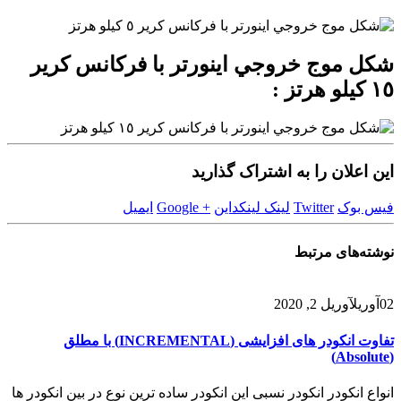
شكل موج خروجي اينورتر با فركانس كرير
١٥ كيلو هرتز :
این اعلان را به اشتراک گذارید
فیس بوک
Twitter
لینک لینکداین
+ Google
ایمیل
نوشته‌های
مرتبط
02
آوریل
آوریل 2, 2020
تفاوت انکودر های افزایشی (INCREMENTAL) با مطلق
(Absolute)
انواع انکودر انکودر نسبی این انکودر ساده ترین نوع در بین انکودر ها